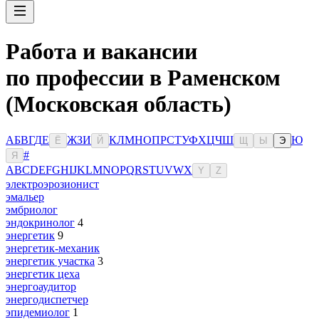
Работа и вакансии
по профессии в Раменском
(Московская область)
А
Б
В
Г
Д
Е
Ж
З
И
К
Л
М
Н
О
П
Р
С
Т
У
Ф
Х
Ц
Ч
Ш
Ю
Ё
Й
Щ
Ы
Э
#
Я
A
B
C
D
E
F
G
H
I
J
K
L
M
N
O
P
Q
R
S
T
U
V
W
X
Y
Z
электроэрозионист
эмальер
эмбриолог
эндокринолог
4
энергетик
9
энергетик-механик
энергетик участка
3
энергетик цеха
энергоаудитор
энергодиспетчер
эпидемиолог
1