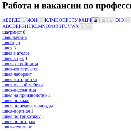
Работа и вакансии по професс
А
Б
В
Г
Д
Е
Ж
З
И
К
Л
М
Н
О
П
Р
С
Т
У
Ф
Х
Ц
Ч
Э
Ю
Ё
Й
Ш
Щ
Ы
Я
A
B
C
D
E
F
G
H
I
J
K
L
M
N
O
P
Q
R
S
T
U
V
W
X
Y
Z
шаурмист
8
шашлычник
швейцар
швея
3
швея в ателье
швея в цех
1
швея-закройщица
швея-конструктор
швея-лаборант
швея-мотористка
швея мягкой мебели
швея-надомница
швея на производство
1
швея по коже
швея по ремонту одежды
швея-портная
1
швея по трикотажу
1
швея по шторам
швея-технолог