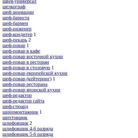
швея-универсал
шелкограф
шеф анимации
шеф-бариста
шеф-бармен
шеф-инженер
шеф-кондитер
1
шеф-пекарь
2
шеф-повар
1
шеф-повар в кафе
шеф-повар восточной кухни
шеф-повар в ресторан
шеф-повар в столовую
1
шеф-повар европейской кухни
шеф-повар (кейтеринг)
1
шеф-повар ресторана
шеф-повар японской кухни
шеф-редактор
шеф-редактор сайта
шеф-стюард
шиномонтажник
1
шихтовщик
шлифовщик
2
шлифовщик 4-6 разряда
шлифовщик 5-6 разряда