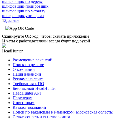
шлифовщик по дереву
шлифовщик-полировщик
шлифовщик по металлу
шлифовщик-универсал
1
2
дальше
Сканируйте QR-код, чтобы скачать приложение
И чаты с работодателями всегда будут под рукой
HeadHunter
Размещение вакансий
Поиск по резюме
О компании
Наши вакансии
Реклама на сайте
Требования к ПО
Безопасный HeadHunter
HeadHunter API
Партнерам
Инвесторам
Каталог компаний
Поиск по вакансиям в Раменском (Московская область)
Сетка: соцсеть для нетворкинга