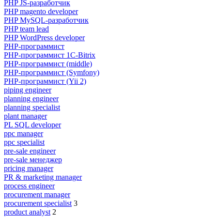
PHP JS-разработчик
PHP magento developer
PHP MySQL-разработчик
PHP team lead
PHP WordPress developer
PHP-программист
PHP-программист 1C-Bitrix
PHP-программист (middle)
PHP-программист (Symfony)
PHP-программист (Yii 2)
piping engineer
planning engineer
planning specialist
plant manager
PL SQL developer
ppc manager
ppc specialist
pre-sale engineer
pre-sale менеджер
pricing manager
PR & marketing manager
process engineer
procurement manager
procurement specialist
3
product analyst
2