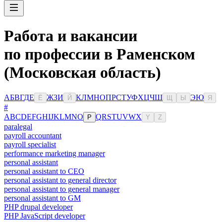
Работа и вакансии
по профессии в Раменском
(Московская область)
А
Б
В
Г
Д
Е
Ж
З
И
К
Л
М
Н
О
П
Р
С
Т
У
Ф
Х
Ц
Ч
Ш
Э
Ю
Ё
Й
Щ
Ы
Я
#
A
B
C
D
E
F
G
H
I
J
K
L
M
N
O
Q
R
S
T
U
V
W
X
P
Y
Z
paralegal
payroll accountant
payroll specialist
performance marketing manager
personal assistant
personal assistant to CEO
personal assistant to general director
personal assistant to general manager
personal assistant to GM
PHP drupal developer
PHP JavaScript developer