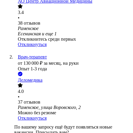
АО
Центр Авиационной Медицины
3.4
•
38
отзывов
Раменское
Есенинская
и еще
1
Откликнитесь среди первых
Откликнуться
Врач-терапевт
от
130 000
₽
за месяц,
на руки
Опыт 1-3 года
Деломедика
4.0
•
37
отзывов
Раменское, улица Воровского, 2
Можно без резюме
Откликнуться
По вашему запросу ещё будут появляться новые
вакансии. Присылать вам?