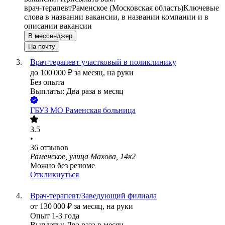
врач-терапевт
Раменское (Московская область)
Ключевые
слова в названии вакансии, в названии компании и в
описании вакансии
В мессенджер
На почту
Врач-терапевт участковый в поликлинику
до
100 000
₽
за месяц,
на руки
Без опыта
Выплаты: Два раза в месяц
ГБУЗ МО Раменская больница
3.5
•
36
отзывов
Раменское, улица Махова, 14к2
Можно без резюме
Откликнуться
Врач-терапевт/Заведующий филиала
от
130 000
₽
за месяц,
на руки
Опыт 1-3 года
Выплаты: Два раза в месяц