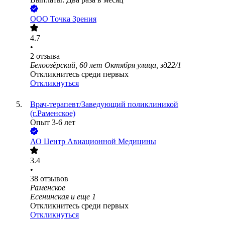
ООО
Точка Зрения
4.7
•
2
отзыва
Белоозёрский, 60 лет Октября улица, зд22/1
Откликнитесь среди первых
Откликнуться
Врач-терапевт/Заведующий поликлиникой
(г.Раменское)
Опыт 3-6 лет
АО
Центр Авиационной Медицины
3.4
•
38
отзывов
Раменское
Есенинская
и еще
1
Откликнитесь среди первых
Откликнуться