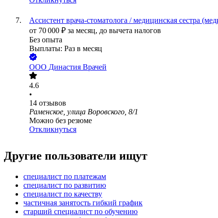
Ассистент врача-стоматолога / медицинская сестра (ме
от
70 000
₽
за месяц,
до вычета налогов
Без опыта
Выплаты: Раз в месяц
ООО
Династия Врачей
4.6
•
14
отзывов
Раменское, улица Воровского, 8/1
Можно без резюме
Откликнуться
Другие пользователи ищут
специалист по платежам
специалист по развитию
специалист по качеству
частичная занятость гибкий график
старший специалист по обучению