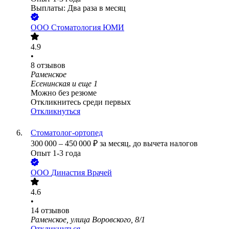
Выплаты: Два раза в месяц
ООО
Стоматология ЮМИ
4.9
•
8
отзывов
Раменское
Есенинская
и еще
1
Можно без резюме
Откликнитесь среди первых
Откликнуться
Стоматолог-ортопед
300 000
–
450 000
₽
за месяц,
до вычета налогов
Опыт 1-3 года
ООО
Династия Врачей
4.6
•
14
отзывов
Раменское, улица Воровского, 8/1
Откликнуться