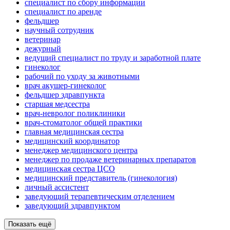
специалист по сбору информации
специалист по аренде
фельдшер
научный сотрудник
ветеринар
дежурный
ведущий специалист по труду и заработной плате
гинеколог
рабочий по уходу за животными
врач акушер-гинеколог
фельдшер здравпункта
старшая медсестра
врач-невролог поликлиники
врач-стоматолог общей практики
главная медицинская сестра
медицинский координатор
менеджер медицинского центра
менеджер по продаже ветеринарных препаратов
медицинская сестра ЦСО
медицинский представитель (гинекология)
личный ассистент
заведующий терапевтическим отделением
заведующий здравпунктом
Показать ещё