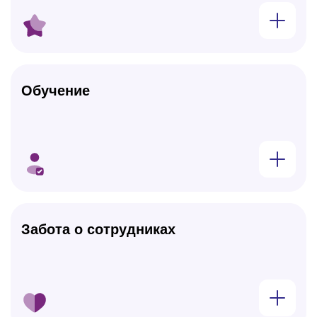
Показат
Обучение
Показат
Забота о сотрудниках
Показат