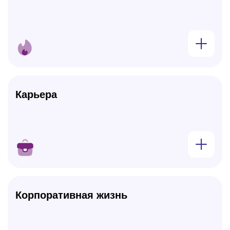
Показат
Карьера
Показат
Корпоративная жизнь