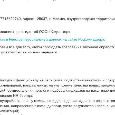
18620740, адрес: 125047, г. Москва, внутригородская территория
омпания», речь идет об ООО «Хэдхантер».
есть в Реестре персональных данных на сайте Роскомнадзора
.
аем всё для того, чтобы соблюдать требования законной обработ
, для которых вы их нам передали.
ступа к функционалу нашего сайта, содействия занятости и пред
следований, направленных на улучшение качества наших продуктов
ий, осуществления поиска и подбора кандидатов на вакантные дол
ования HR-бренда;
оустройства в нашу компанию и для ведения кадрового резерва ко
чения, направления в командировки, учёта результатов исполнени
омпенсаций;