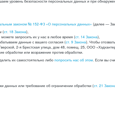
аем уровень безопасности персональных данных и при обнаружени
альным законом №
152-ФЗ
«О персональных данных»
(далее — Зак
м (
ст. 18 Закона
),
можете запросить их у нас в любое время (
ст. 14 Закона
),
абатываем данные с вашего согласия (
ст. 9 Закона
). Чтобы отозват
верской, 2-я Брестская улица, дом 48, помещ. 25, ООО «Хэдханте
ние обработки или возражение против обработки.
далить их самостоятельно либо
попросить нас об этом
. Если вы сч
ки данных или требование об ограничении обработки (
ст. 21 Закон