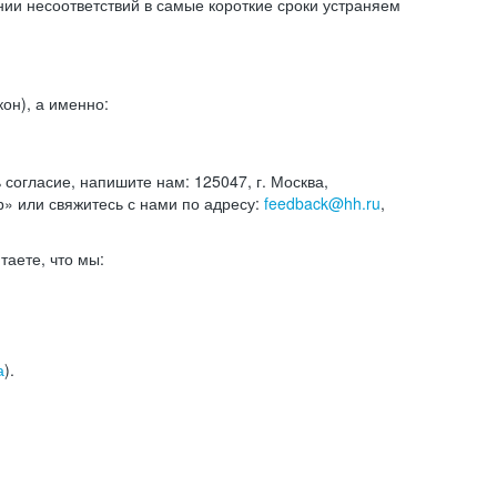
и несоответствий в самые короткие сроки устраняем
он), а именно:
ь согласие, напишите нам: 125047, г. Москва,
р» или свяжитесь с нами по адресу:
feedback@hh.ru
,
итаете, что мы:
а
).